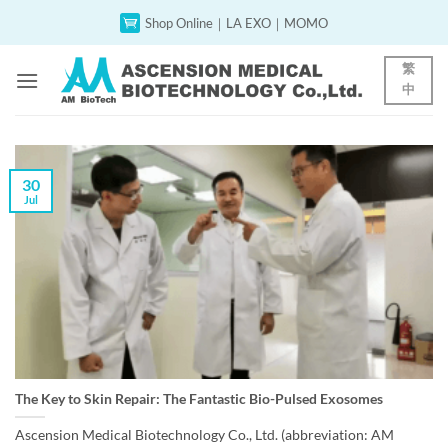
Skip
Shop Online｜LA EXO｜MOMO
to
content
繁
中
30
Jul
The Key to Skin Repair: The Fantastic Bio-Pulsed Exosomes
Ascension Medical Biotechnology Co., Ltd. (abbreviation: AM